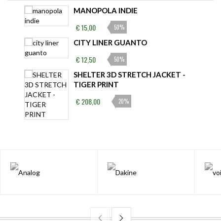
MANOPOLA INDIE
€ 15,00
50%
CITY LINER GUANTO
€ 12,50
50%
SHELTER 3D STRETCH JACKET -
TIGER PRINT
€ 208,00
20%
INDIE TRIP LONG FULL-ZIP HOODIE
- CRÈME BRÛLÉE / DRESS BLUE
€ 48,00
40%
FJORD BERRETTO BIMBA
€ 11,00
50%