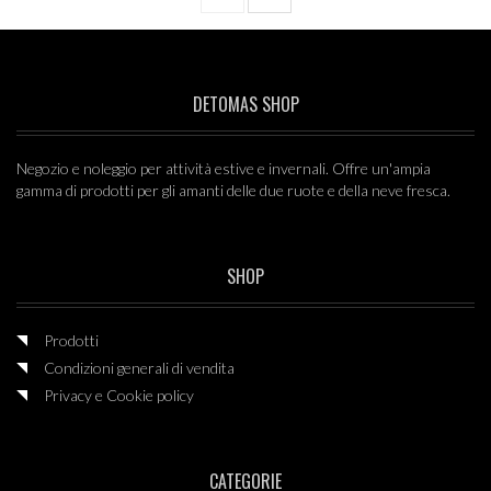
TRACK 700
€ 475,00
FAIRISLE SWAG SHORT SLEEVES
DETOMAS SHOP
INDIGO
€ 22,50
50%
Negozio e noleggio per attività estive e invernali. Offre un'ampia
gamma di prodotti per gli amanti delle due ruote e della neve fresca.
CHRISSY LBR
€ 40,00
50%
SHOP
Prodotti
Condizioni generali di vendita
Privacy e Cookie policy
CATEGORIE