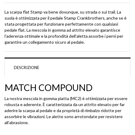
La scarpa flat Stamp va bene dovunque, su strada o sui trail. La
suola è ottimizzata per il pedale Stamp Crankbrothers, anche se è
stata progettata per funzionare perfettamente con qualsiasi
pedale flat. La mescola in gomma ad attrito elevato garantisce
l'aderenza ottimale e la profondità dell'aletta assorbe i perni per
garantire un collegamento sicuro al pedale.
DESCRIZIONE
MATCH COMPOUND
La nostra mescola in gomma piatta (MC2) è ottimizzata per essere
robusta e aderente. È caratterizzata da un attrito elevato per far
aderire la scarpa al pedale e da proprietà di rimbalzo ridotte per
SHELTER 3D STRETCH JACKET -
assorbire le vibrazioni. Le alette sono arrotondate per resistere
TIGER PRINT
all’abrasione.
€ 208,00
20%