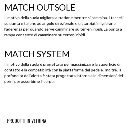
MATCH OUTSOLE
INDIE TRIP LONG FULL-ZIP HOODIE
Il motivo della suola migliora la trazione mentre si cammina. I tasselli
- CRÈME BRÛLÉE / DRESS BLUE
su punta e tallone ad angolo direzionale e distanziati migliorano
€ 48,00
l’aderenza per quando serve camminare su terreni ripidi. La punta a
40%
rampa consente di camminare su terreni ripidi.
FJORD BERRETTO BIMBA
MATCH SYSTEM
€ 11,00
50%
Il motivo della suola è progettato per massimizzare la superficie di
TRACK 700
contatto e la compatibilità con la piattaforma del pedale. Inoltre, la
profondità dell’aletta è stata progettata intorno alle dimensioni dei
€ 475,00
perni per assorbirne il corpo.
FAIRISLE SWAG SHORT SLEEVES
INDIGO
€ 22,50
50%
CHRISSY LBR
PRODOTTI IN VETRINA
€ 40,00
50%