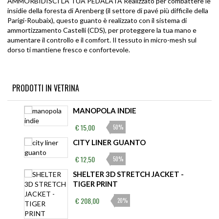
AMMORBIDISCI LA TUA PEDALATA Realizzato per combattere le
insidie della foresta di Arenberg (il settore di pavé più difficile della
€ 475,00
Parigi-Roubaix), questo guanto è realizzato con il sistema di
ammortizzamento Castelli (CDS), per proteggere la tua mano e
FAIRISLE SWAG SHORT SLEEVES
aumentare il controllo e il comfort. Il tessuto in micro-mesh sul
INDIGO
dorso ti mantiene fresco e confortevole.
€ 22,50
50%
CHRISSY LBR
PRODOTTI IN VETRINA
€ 40,00
50%
MANOPOLA INDIE
€ 15,00
50%
CITY LINER GUANTO
€ 12,50
50%
SHELTER 3D STRETCH JACKET -
TIGER PRINT
€ 208,00
20%