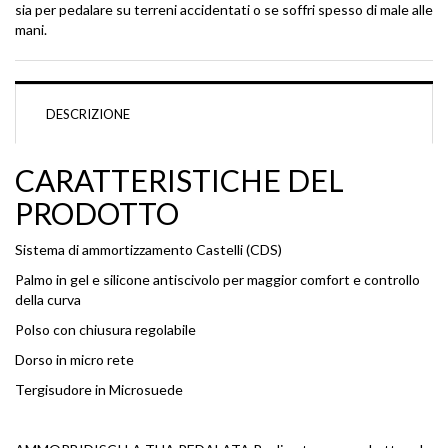
sia per pedalare su terreni accidentati o se soffri spesso di male alle
mani.
DESCRIZIONE
SHELTER 3D STRETCH JACKET -
TIGER PRINT
CARATTERISTICHE DEL
€ 208,00
20%
PRODOTTO
Sistema di ammortizzamento Castelli (CDS)
INDIE TRIP LONG FULL-ZIP HOODIE
- CRÈME BRÛLÉE / DRESS BLUE
Palmo in gel e silicone antiscivolo per maggior comfort e controllo
della curva
€ 48,00
40%
Polso con chiusura regolabile
Dorso in micro rete
FJORD BERRETTO BIMBA
Tergisudore in Microsuede
€ 11,00
50%
TRACK 700