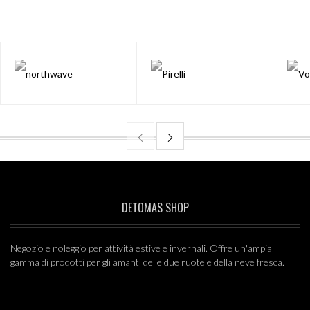
INDIE TRIP LONG FULL-ZIP HOODIE
- CRÈME BRÛLÉE / DRESS BLUE
€ 48,00
40%
FJORD BERRETTO BIMBA
€ 11,00
50%
TRACK 700
€ 475,00
FAIRISLE SWAG SHORT SLEEVES
DETOMAS SHOP
INDIGO
€ 22,50
50%
Negozio e noleggio per attività estive e invernali. Offre un'ampia
gamma di prodotti per gli amanti delle due ruote e della neve fresca.
CHRISSY LBR
€ 40,00
50%